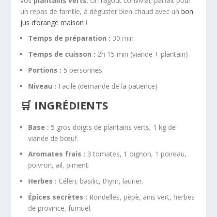
vos
plantains verts
. Un ragoût convivial, parfait pour
un repas de famille, à déguster bien chaud avec un
bon
jus d’orange maison
!
Temps de préparation :
30 min
Temps de cuisson :
2h 15 min (viande + plantain)
Portions :
5 personnes
Niveau :
Facile (demande de la patience)
🛒 INGRÉDIENTS
Base :
5 gros doigts de plantains verts, 1 kg de
viande de bœuf.
Aromates frais :
3 tomates, 1 oignon, 1 poireau,
poivron, ail, piment.
Herbes :
Céleri, basilic, thym, laurier.
Épices secrètes :
Rondelles, pèpè, anis vert, herbes
de province, fumuel.