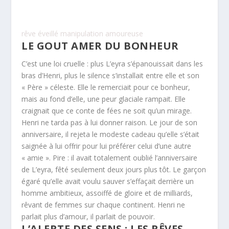
rêve éveillé manipulation amoureuse
LE GOUT AMER DU BONHEUR
C’est une loi cruelle : plus L’eyra s’épanouissait dans les
bras d’Henri, plus le silence s’installait entre elle et son
« Père » céleste. Elle le remerciait pour ce bonheur,
mais au fond d’elle, une peur glaciale rampait. Elle
craignait que ce conte de fées ne soit qu’un mirage.
Henri ne tarda pas à lui donner raison. Le jour de son
anniversaire, il rejeta le modeste cadeau qu’elle s’était
saignée à lui offrir pour lui préférer celui d’une autre
« amie ». Pire : il avait totalement oublié l’anniversaire
de L’eyra, fêté seulement deux jours plus tôt. Le garçon
égaré qu’elle avait voulu sauver s’effaçait derrière un
homme ambitieux, assoiffé de gloire et de milliards,
rêvant de femmes sur chaque continent. Henri ne
parlait plus d’amour, il parlait de pouvoir.
L’ALERTE DES SENS : LES RÊVES