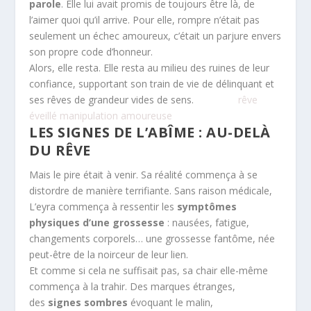
parole
. Elle lui avait promis de toujours être là, de
l’aimer quoi qu’il arrive. Pour elle, rompre n’était pas
seulement un échec amoureux, c’était un parjure envers
son propre code d’honneur.
Alors, elle resta. Elle resta au milieu des ruines de leur
confiance, supportant son train de vie de délinquant et
ses rêves de grandeur vides de sens.
rêve
éveillé manipulation amoureuse
LES SIGNES DE L’ABÎME : AU-DELÀ
DU RÊVE
Mais le pire était à venir. Sa réalité commença à se
distordre de manière terrifiante. Sans raison médicale,
L’eyra commença à ressentir les
symptômes
physiques d’une grossesse
: nausées, fatigue,
changements corporels… une grossesse fantôme, née
peut-être de la noirceur de leur lien.
Et comme si cela ne suffisait pas, sa chair elle-même
commença à la trahir. Des marques étranges,
des
signes sombres
évoquant le malin,