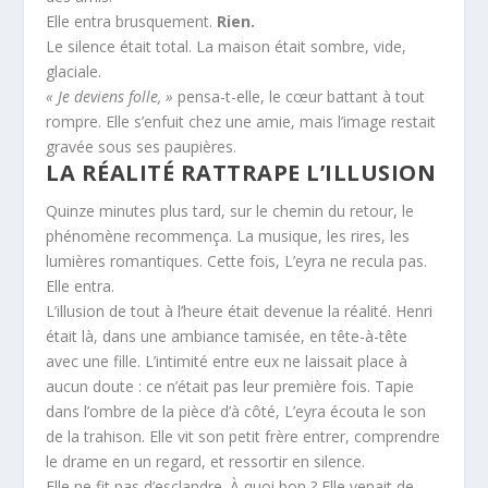
Elle entra brusquement.
Rien.
Le silence était total. La maison était sombre, vide,
glaciale.
« Je deviens folle, »
pensa-t-elle, le cœur battant à tout
rompre. Elle s’enfuit chez une amie, mais l’image restait
gravée sous ses paupières.
LA RÉALITÉ RATTRAPE L’ILLUSION
Quinze minutes plus tard, sur le chemin du retour, le
phénomène recommença. La musique, les rires, les
lumières romantiques. Cette fois, L’eyra ne recula pas.
Elle entra.
L’illusion de tout à l’heure était devenue la réalité. Henri
était là, dans une ambiance tamisée, en tête-à-tête
avec une fille. L’intimité entre eux ne laissait place à
aucun doute : ce n’était pas leur première fois. Tapie
dans l’ombre de la pièce d’à côté, L’eyra écouta le son
de la trahison. Elle vit son petit frère entrer, comprendre
le drame en un regard, et ressortir en silence.
Elle ne fit pas d’esclandre. À quoi bon ? Elle venait de