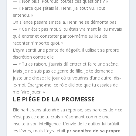
— « Non plus. Pourquoi toutes ces questions ? »
— « Parce que j’étais là, Henri. J’ai tout vu. Tout
entendu. »
Un silence pesant s’installa. Henri ne se démonta pas.
— « Ce n’était pas moi. Si tu étais vraiment là, tu n’avais
qu’à entrer et constater par toi-même au lieu de
raconter n’importe quoi. »
L’eyra sentit une pointe de dégoût. Il utilisait sa propre
discrétion contre elle.
— « Tu as raison, j’aurais dû entrer et faire une scène.
Mais je ne suis pas ce genre de fille. Je te demande
juste une chose : le jour où tu voudras d’une autre, dis-
le-moi. Épargne-moi ce rôle d’idiote que tu essaies de
me faire jouer. »
LE PIÈGE DE LA PROMESSE
Elle partit sans attendre sa réponse, ses paroles de « ce
n’est pas ce que tu crois » résonnant comme une
insulte à son intelligence. L’envie de le quitter lui brûlait
les lèvres, mais L’eyra était
prisonnière de sa propre