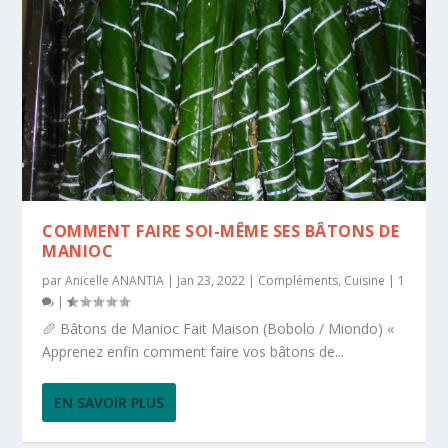
COMMENT FAIRE SOI-MÊME SES BÂTONS DE
MANIOC
par
Anicelle ANANTIA
|
Jan 23, 2022
|
Compléments
,
Cuisine
|
1
|
🥖 Bâtons de Manioc Fait Maison (Bobolo / Miondo) «
Apprenez enfin comment faire vos bâtons de...
EN SAVOIR PLUS