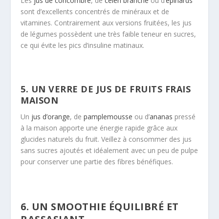
Les
jus de concombre
, de
céleri branche
ou d’
épinards
sont d’excellents concentrés de minéraux et de
vitamines. Contrairement aux versions fruitées, les jus
de légumes possèdent une très faible teneur en sucres,
ce qui évite les pics d’insuline matinaux.
5. UN VERRE DE JUS DE FRUITS FRAIS
MAISON
Un
jus d’orange
, de
pamplemousse
ou d’
ananas
pressé
à la maison apporte une énergie rapide grâce aux
glucides naturels du fruit. Veillez à consommer des jus
sans sucres ajoutés et idéalement avec un peu de pulpe
pour conserver une partie des fibres bénéfiques.
6. UN SMOOTHIE ÉQUILIBRÉ ET