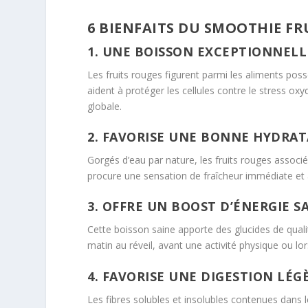
6 BIENFAITS DU SMOOTHIE F
1. UNE BOISSON EXCEPTIONNEL
Les fruits rouges figurent parmi les aliments pos
aident à protéger les cellules contre le stress oxyda
globale.
2. FAVORISE UNE BONNE HYDRA
Gorgés d’eau par nature, les fruits rouges associ
procure une sensation de fraîcheur immédiate et a
3. OFFRE UN BOOST D’ÉNERGIE S
Cette boisson saine apporte des glucides de qualit
matin au réveil, avant une activité physique ou lo
4. FAVORISE UNE DIGESTION LÉ
Les fibres solubles et insolubles contenues dans le