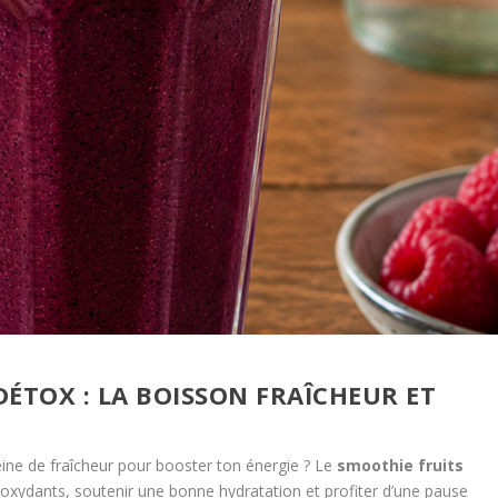
ÉTOX : LA BOISSON FRAÎCHEUR ET
ine de fraîcheur pour booster ton énergie ? Le
smoothie fruits
ntioxydants, soutenir une bonne hydratation et profiter d’une pause