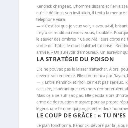
Kendrick changeait. L’homme distant et fier laissai
qu’elle déclinait son invitation, il tenta la menace 
téléphone vibra.
— « C’est toi que je veux voir, » avoua-t-il, brisa
L’eyra se rendit au rendez-vous, troublée. Pourqu
le sauver des ombres ? Ce soir-là, leurs corps ne fi
sortie de l’hôtel, le rituel habituel fut brisé : Ke
arrivée. » Un aurevoir d’amoureux. Un aurevoir qui
LA STRATÉGIE DU POISON
Elle ne pouvait pas le laisser s’attacher. Alors, po
devenir son ennemie. Elle commença par Rayan, l
— « Entre Kendrick et moi, ce n’est pas sérieux, Ra
calculée, espérant que ces mots remonteraient alo
Mais cela ne suffisait pas. Elle décida alors d’intr
arme de destruction massive pour sa propre répu
légère, une femme qui jongle entre deux hommes
LE COUP DE GRÂCE : « TU N’ES
Le plan fonctionna. Kendrick, dévoré par la jalousi