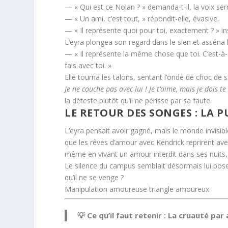
— « Qui est ce Nolan ? » demanda-t-il, la voix ser
— « Un ami, c’est tout, » répondit-elle, évasive.
— « Il représente quoi pour toi, exactement ? » insi
L’eyra plongea son regard dans le sien et asséna 
— « Il représente la même chose que toi. C’est-à-
fais avec toi. »
Elle tourna les talons, sentant l’onde de choc de sa
Je ne couche pas avec lui ! Je t’aime, mais je dois 
la déteste plutôt qu’il ne périsse par sa faute.
LE RETOUR DES SONGES : LA 
L’eyra pensait avoir gagné, mais le monde invisibl
que les rêves d’amour avec Kendrick reprirent avec 
même en vivant un amour interdit dans ses nuits,
Le silence du campus semblait désormais lui poser
qu’il ne se venge ?
Manipulation amoureuse triangle amoureux
💡 Ce qu’il faut retenir : La cruauté pa