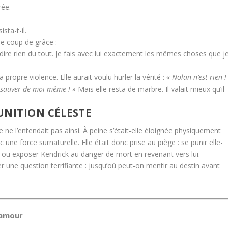
rée.
sta-t-il.
le coup de grâce :
dire rien du tout. Je fais avec lui exactement les mêmes choses que j
 propre violence. Elle aurait voulu hurler la vérité :
« Nolan n’est rien !
te sauver de moi-même ! »
Mais elle resta de marbre. Il valait mieux qu’il
PUNITION CÉLESTE
e ne l’entendait pas ainsi. À peine s’était-elle éloignée physiquement
une force surnaturelle. Elle était donc prise au piège : se punir elle-
 ou exposer Kendrick au danger de mort en revenant vers lui.
 une question terrifiante : jusqu’où peut-on mentir au destin avant
r amour