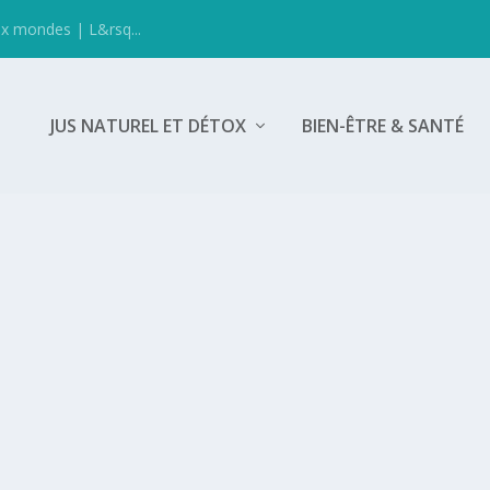
ux mondes | L&rsq...
JUS NATUREL ET DÉTOX
BIEN-ÊTRE & SANTÉ