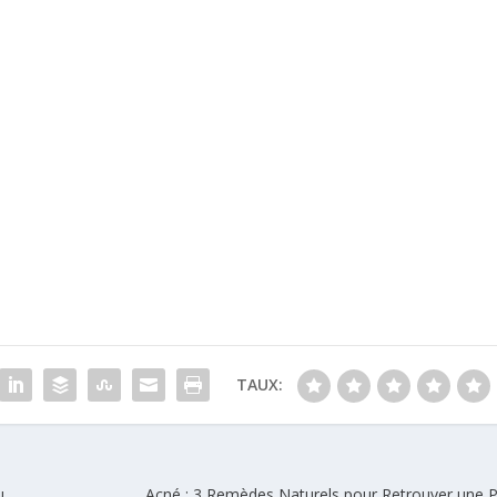
TAUX:
u
Acné : 3 Remèdes Naturels pour Retrouver une 