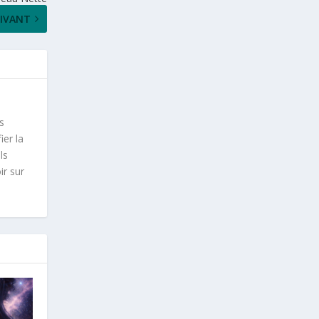
IVANT
s
ier la
ls
ir sur