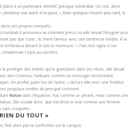
t place à un partenaire attentif, presque vulnérable. Un soir, alors
: « J’inviterai une autre à ta place. » Mais quelques heures plus tard, le
nt alors ses propres remparts.
oi tombait-il amoureux au moment précis où elle devait l’éloigner pou
rent pas que s’unir ; ils firent l’amour avec une tendresse inédite. À la
ndrick l’embrassa devant le taxi et murmura : « Fais-moi signe à ton
 condamnait L’eyra au sacrifice.
ur le protéger des entités qui le guettaient dans ses rêves, elle devait
eur ami commun, l’utilisant comme un messager involontaire.
yan. On profite juste l’un de l’autre, » lâcha-t-elle avec une froideur
rs jusqu’aux oreilles du principal concerné.
oduire
Nolan
dans l’équation. Pas comme un amant, mais comme un
tation. Elle voulait donc que Kendrick la voie comme une femme
 sans scrupules.
 RIEN DU TOUT »
e, finit alors par la confronter sur le campus.