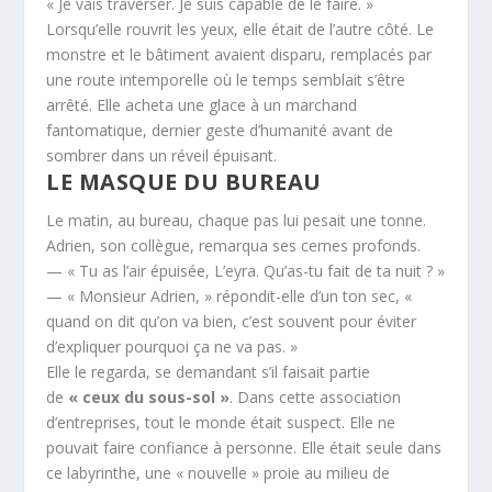
« Je vais traverser. Je suis capable de le faire. »
Lorsqu’elle rouvrit les yeux, elle était de l’autre côté. Le
monstre et le bâtiment avaient disparu, remplacés par
une route intemporelle où le temps semblait s’être
arrêté. Elle acheta une glace à un marchand
fantomatique, dernier geste d’humanité avant de
sombrer dans un réveil épuisant.
LE MASQUE DU BUREAU
Le matin, au bureau, chaque pas lui pesait une tonne.
Adrien, son collègue, remarqua ses cernes profonds.
— « Tu as l’air épuisée, L’eyra. Qu’as-tu fait de ta nuit ? »
— « Monsieur Adrien, » répondit-elle d’un ton sec, «
quand on dit qu’on va bien, c’est souvent pour éviter
d’expliquer pourquoi ça ne va pas. »
Elle le regarda, se demandant s’il faisait partie
de
« ceux du sous-sol »
. Dans cette association
d’entreprises, tout le monde était suspect. Elle ne
pouvait faire confiance à personne. Elle était seule dans
ce labyrinthe, une « nouvelle » proie au milieu de