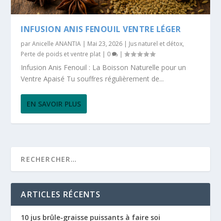
INFUSION ANIS FENOUIL VENTRE LÉGER
par
Anicelle ANANTIA
|
Mai 23, 2026
|
Jus naturel et détox
,
Perte de poids et ventre plat
|
0
|
Infusion Anis Fenouil : La Boisson Naturelle pour un
Ventre Apaisé Tu souffres régulièrement de...
EN SAVOIR PLUS
ARTICLES RÉCENTS
10 jus brûle-graisse puissants à faire soi