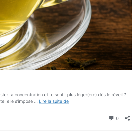
er ta concentration et te sentir plus léger(ère) dès le réveil ?
Infusion
nte, elle s’impose …
Lire la suite de
Thé
Vert
Commenta
0
Citron
Énergie
Sain